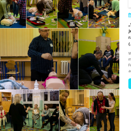
„
J
r
(
W
m
F
a