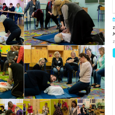
Z
J
Z