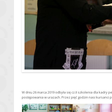
W dniu 26 marca 2019 odbyła się cz.II szkolenia dla kadry
postępowania w urazach. Przez pięć godzin nasi kursanci 