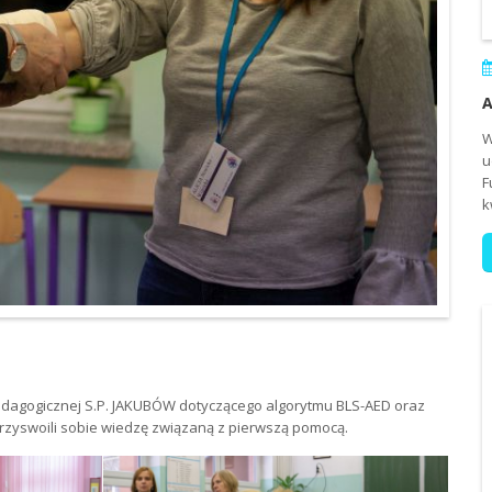
A
W
u
F
k
 pedagogicznej S.P. JAKUBÓW dotyczącego algorytmu BLS-AED oraz
przyswoili sobie wiedzę związaną z pierwszą pomocą.